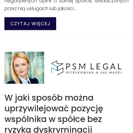
negatywnych opinii o samej spółce, świadczonych
przez nią usługach lub jakości…
CZYTAJ WIĘCEJ
W jaki sposób można
uprzywilejować pozycję
wspólnika w spółce bez
ryzyka dyskryminacji