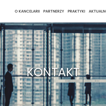
O KANCELARII
PARTNERZY
PRAKTYKI
AKTUALN
KONTAKT